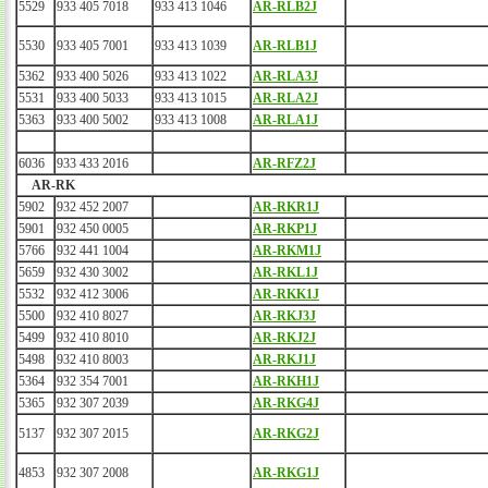
5529
933 405 7018
933 413 1046
AR-RLB2J
5530
933 405 7001
933 413 1039
AR-RLB1J
5362
933 400 5026
933 413 1022
AR-RLA3J
5531
933 400 5033
933 413 1015
AR-RLA2J
5363
933 400 5002
933 413 1008
AR-RLA1J
6036
933 433 2016
AR-RFZ2J
AR-RK
5902
932 452 2007
AR-RKR1J
5901
932 450 0005
AR-RKP1J
5766
932 441 1004
AR-RKM1J
5659
932 430 3002
AR-RKL1J
5532
932 412 3006
AR-RKK1J
5500
932 410 8027
AR-RKJ3J
5499
932 410 8010
AR-RKJ2J
5498
932 410 8003
AR-RKJ1J
5364
932 354 7001
AR-RKH1J
5365
932 307 2039
AR-RKG4J
5137
932 307 2015
AR-RKG2J
4853
932 307 2008
AR-RKG1J