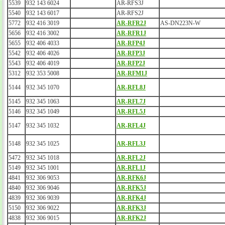
5539
932 143 6024
AR-RFS3J
5540
932 143 6017
AR-RFS2J
5772
932 416 3019
AR-RFR2J
AS-DN223N-W
5656
932 416 3002
AR-RFR1J
5655
932 406 4033
AR-RFP4J
5542
932 406 4026
AR-RFP3J
5543
932 406 4019
AR-RFP2J
5312
932 353 5008
AR-RFM1J
5144
932 345 1070
AR-RFL8J
5145
932 345 1063
AR-RFL7J
5146
932 345 1049
AR-RFL5J
5147
932 345 1032
AR-RFL4J
5148
932 345 1025
AR-RFL3J
5472
932 345 1018
AR-RFL2J
5149
932 345 1001
AR-RFL1J
4841
932 306 9053
AR-RFK6J
4840
932 306 9046
AR-RFK5J
4839
932 306 9039
AR-RFK4J
5150
932 306 9022
AR-RFK3J
4838
932 306 9015
AR-RFK2J