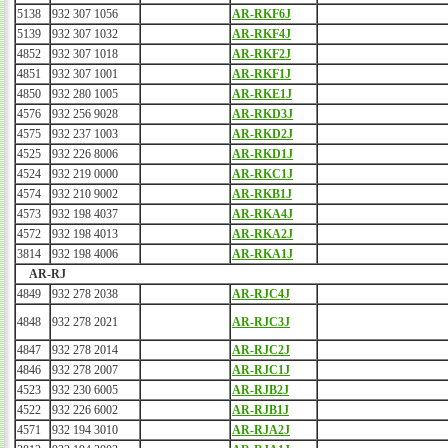
5138
932 307 1056
AR-RKF6J
5139
932 307 1032
AR-RKF4J
4852
932 307 1018
AR-RKF2J
4851
932 307 1001
AR-RKF1J
4850
932 280 1005
AR-RKE1J
4576
932 256 9028
AR-RKD3J
4575
932 237 1003
AR-RKD2J
4525
932 226 8006
AR-RKD1J
4524
932 219 0000
AR-RKC1J
4574
932 210 9002
AR-RKB1J
4573
932 198 4037
AR-RKA4J
4572
932 198 4013
AR-RKA2J
3814
932 198 4006
AR-RKA1J
AR-RJ
4849
932 278 2038
AR-RJC4J
4848
932 278 2021
AR-RJC3J
4847
932 278 2014
AR-RJC2J
4846
932 278 2007
AR-RJC1J
4523
932 230 6005
AR-RJB2J
4522
932 226 6002
AR-RJB1J
4571
932 194 3010
AR-RJA2J