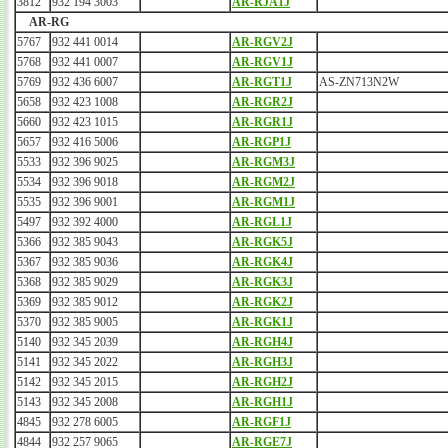
3812
932 194 3003
AR-RJA1J
AR-RG
5767
932 441 0014
AR-RGV2J
5768
932 441 0007
AR-RGV1J
5769
932 436 6007
AR-RGT1J
AS-ZN713N2W
5658
932 423 1008
AR-RGR2J
5660
932 423 1015
AR-RGR1J
5657
932 416 5006
AR-RGP1J
5533
932 396 9025
AR-RGM3J
5534
932 396 9018
AR-RGM2J
5535
932 396 9001
AR-RGM1J
5497
932 392 4000
AR-RGL1J
5366
932 385 9043
AR-RGK5J
5367
932 385 9036
AR-RGK4J
5368
932 385 9029
AR-RGK3J
5369
932 385 9012
AR-RGK2J
5370
932 385 9005
AR-RGK1J
5140
932 345 2039
AR-RGH4J
5141
932 345 2022
AR-RGH3J
5142
932 345 2015
AR-RGH2J
5143
932 345 2008
AR-RGH1J
4845
932 278 6005
AR-RGF1J
4844
932 257 9065
AR-RGE7J