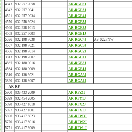
4843
932 257 9058
AR-RGE6J
4842
932 257 9041
AR-RGE5J
4521
932 257 9034
AR-RGE4J
4570
932 258 3024
AR-RGE3J
4569
932 258 1013
AR-RGE2J
4568
932 257 9003
AR-RGE1J
5536
932 198 7038
AR-RGC4J
AS-S22FNW
4567
932 198 7021
AR-RGC3J
4566
932 198 7014
AR-RGC2J
3813
932 198 7007
AR-RGC1J
4565
932 180 0016
AR-RGB2J
4564
932 180 0009
AR-RGB1J
3819
932 138 3021
AR-RGA3J
3820
932 138 3007
AR-RGA1J
AR-RF
5900
933 433 2009
AR-RFZ1J
5899
932 454 2005
AR-RFY1J
5898
933 427 1018
AR-RFX2J
5897
933 427 1001
AR-RFX1J
5896
933 417 6023
AR-RFW3J
5770
933 417 6016
AR-RFW2J
5771
933 417 6009
AR-RFW1J