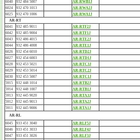
6040
932 484 5007
AR-RWB1J
6024
932 470 1013
AR-RWA2J
6025
932 470 1006
AR-RWA1J
AR-RT
6041
932 485 9011
AR-RTF2J
6042
932 485 9004
AR-RTF1J
6043
932 486 4015
AR-RTE2J
6044
932 486 4008
AR-RTE1J
6026
932 454 6010
AR-RTD2J
6027
932 454 6003
AR-RTD1J
6028
932 453 5021
AR-RTC3J
6029
932 453 5014
AR-RTC2J
6030
932 453 5007
AR-RTC1J
5915
932 448 1014
AR-RTB2J
5914
932 448 1007
AR-RTB1J
5913
932 445 9020
AR-RTA3J
5912
932 445 9013
AR-RTA2J
5911
932 445 9006
AR-RTA1J
AR-RL
6045
933 451 3040
AR-RLF5J
6046
933 451 3033
AR-RLF4J
6047
933 451 3026
AR-RLF3J