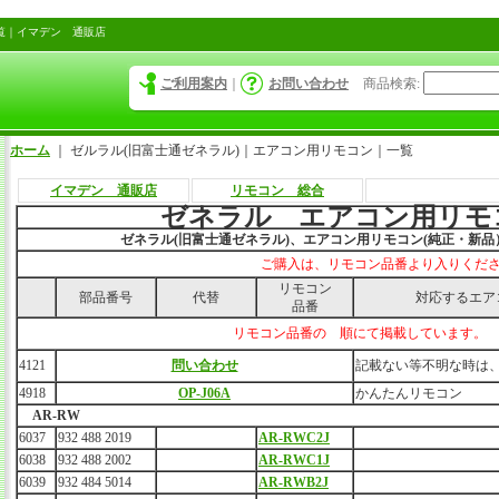
覧｜イマデン 通販店
ご利用案内
｜
お問い合わせ
商品検索
:
ホーム
｜
ゼルラル(旧富士通ゼネラル)｜エアコン用リモコン｜一覧
イマデン 通販店
リモコン 総合
ゼネラル エアコン用リモ
ゼネラル(旧富士通ゼネラル)、エアコン用リモコン(純正・新
ご購入は、リモコン品番より入りくだ
リモコン
部品番号
代替
対応するエア
品番
リモコン品番の 順にて掲載しています。
4121
問い合わせ
記載ない等不明な時は
4918
OP-J06A
かんたんリモコン
AR-RW
6037
932 488 2019
AR-RWC2J
6038
932 488 2002
AR-RWC1J
6039
932 484 5014
AR-RWB2J