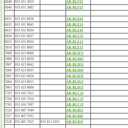
6048
933 451 3019
AR-RLF2J
6049
933 451 3002
AR-RLF1J
6031
933 431 8058
AR-RLE6J
6032
933 431 8041
AR-RLE5J
6033
933 431 8034
AR-RLE4J
6034
933 431 8027
AR-RLE3J
6035
933 431 8010
AR-RLE2J
5910
933 431 8003
AR-RLE1J
5909
933 423 8066
AR-RLD7J
5908
933 423 8059
AR-RLD6J
5907
933 423 8042
AR-RLD5J
5906
933 423 8035
AR-RLD4J
5905
933 423 8028
AR-RLD3J
5904
933 423 8011
AR-RLD2J
5903
933 423 8004
AR-RLD1J
5763
933 416 7021
AR-RLC3J
5764
933 416 7014
AR-RLC2J
5765
933 416 7007
AR-RLC1J
5526
933 405 7049
AR-RLB5J
5527
933 405 7032
AR-RLB4J
5528
933 405 7025
933 413 1053
AR-RLB3J