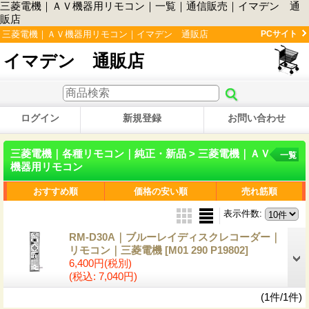
三菱電機｜ＡＶ機器用リモコン｜一覧｜通信販売｜イマデン 通
販店
三菱電機｜ＡＶ機器用リモコン｜イマデン 通販店
PCサイト
イマデン 通販店
ログイン
新規登録
お問い合わせ
三菱電機｜各種リモコン｜純正・新品 > 三菱電機｜ＡＶ
一覧
機器用リモコン
おすすめ順
価格の安い順
売れ筋順
表示件数
:
RM-D30A｜ブルーレイディスクレコーダー｜
リモコン｜三菱電機
[M01 290 P19802]
6,400円
(税別)
(税込
:
7,040円)
(1件/1件)